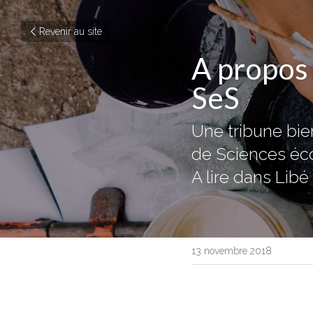
Revenir au site
A propos
SeS
Une tribune bi
de Sciences éco
A lire dans Libé 
13 novembre 2018